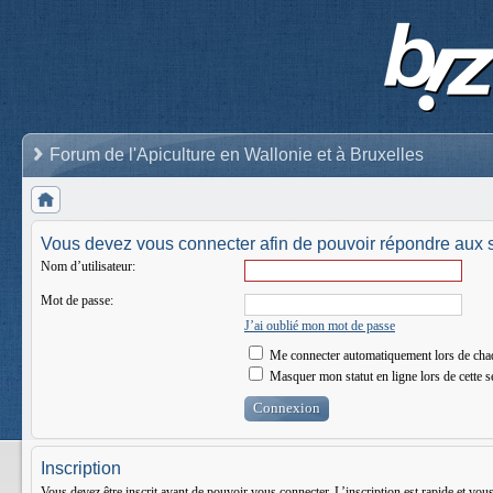
Forum de l'Apiculture en Wallonie et à Bruxelles
Vous devez vous connecter afin de pouvoir répondre aux s
Nom d’utilisateur:
Mot de passe:
J’ai oublié mon mot de passe
Me connecter automatiquement lors de chaq
Masquer mon statut en ligne lors de cette s
Inscription
Vous devez être inscrit avant de pouvoir vous connecter. L’inscription est rapide et vo