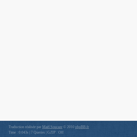
Traduction réalisée par
Maël Soucaze
© 2010
phpBB.fr
Time : 0.043s | 7 Queries | GZIP : Off