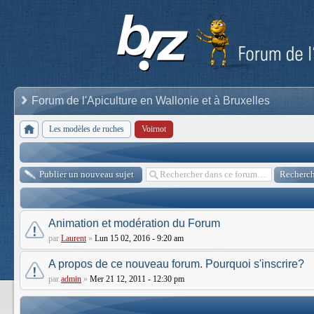
Forum de l'Apiculture en Wallonie et à Bruxelles
Les modèles de ruches
Voirnot
Publier un nouveau sujet
Animation et modération du Forum
par
Laurent
»
Lun 15 02, 2016 - 9:20 am
A propos de ce nouveau forum. Pourquoi s'inscrire?
par
admin
»
Mer 21 12, 2011 - 12:30 pm