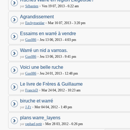
par
Sébastien
»
Ven 19 07, 2013 - 6:22 am
Agrandissement
par
Enchytraeidae
»
Mar 16 07, 2013 - 3:20 pm
Essaims en warré à vendre
par
Gus086
»
Jeu 13 06, 2013 - 4:03 pm
Warré un nid a varroas.
par
Gus086
»
Jeu 13 06, 2013 - 9:41 pm
Voici une belle ruche
par
Gus086
»
Jeu 24 01, 2013 - 12:48 pm
Le livre de Frères & Guillaume
par
FrancisD
»
Mar 24 04, 2012 - 10:23 am
biruche et warré
par
J-Fr
»
Mer 04 04, 2012 - 1:49 pm
plans warre_layens
par
raphael.petit
»
Mer 28 03, 2012 - 6:26 pm