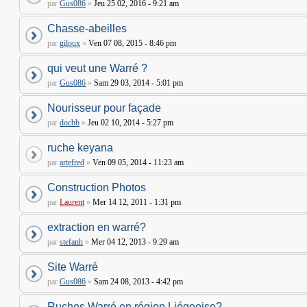
par
Gus086
»
Jeu 25 02, 2016 - 9:21 am
Chasse-abeilles
par
giloux
»
Ven 07 08, 2015 - 8:46 pm
qui veut une Warré ?
par
Gus086
»
Sam 29 03, 2014 - 5:01 pm
Nourisseur pour façade
par
docbb
»
Jeu 02 10, 2014 - 5:27 pm
ruche keyana
par
artefred
»
Ven 09 05, 2014 - 11:23 am
Construction Photos
par
Laurent
»
Mer 14 12, 2011 - 1:31 pm
extraction en warré?
par
stefanh
»
Mer 04 12, 2013 - 9:29 am
Site Warré
par
Gus086
»
Sam 24 08, 2013 - 4:42 pm
Ruches Warré en région Liégeoise?