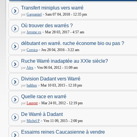
Transfert miniplus vers warré
par
Gargamiel
»
Sam 07 04, 2018 - 12:35 pm
Où trouver des warrés ?
par
Jerome.vs
»
Mar 28 03, 2017 - 4:57 am
débutant en warré. ruche économe bio ou pas ?
par
Corsica
»
Jeu 28 04, 2016 - 3:22 am
Ruche Warré inadaptée au XXIe siècle?
par
Alex
»
Ven 06 04, 2012 - 11:09 am
Division Dadant vers Warré
par
balthus
»
Mar 10 03, 2015 - 12:18 pm
Quelle race en warré
par
Laurent
»
Mar 24 01, 2012 - 12:19 pm
De Warré à Dadant
par
Michel P
»
Ven 11 09, 2015 - 2:00 pm
Essaims reines Caucasienne à vendre