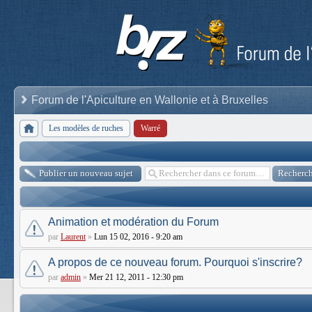
Forum de l'Apiculture en Wallonie et à Bruxelles
Les modèles de ruches
Warré
Publier un nouveau sujet
Animation et modération du Forum
par
Laurent
»
Lun 15 02, 2016 - 9:20 am
A propos de ce nouveau forum. Pourquoi s'inscrire?
par
admin
»
Mer 21 12, 2011 - 12:30 pm