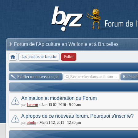
Forum de l'Apiculture en Wallonie et à Bruxelles
Les produits de la ruche
Pollen
Publier un nouveau sujet
Animation et modération du Forum
par
Laurent
»
Lun 15 02, 2016 - 9:20 am
A propos de ce nouveau forum. Pourquoi s'inscrire?
par
admin
»
Mer 21 12, 2011 - 12:30 pm