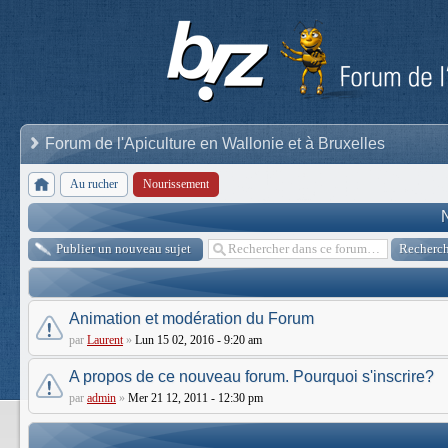
Forum de l'Apiculture en Wallonie et à Bruxelles
Au rucher
Nourissement
Publier un nouveau sujet
Animation et modération du Forum
par
Laurent
»
Lun 15 02, 2016 - 9:20 am
A propos de ce nouveau forum. Pourquoi s'inscrire?
par
admin
»
Mer 21 12, 2011 - 12:30 pm