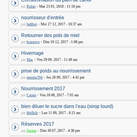
par
Robin
»
Mar 23 01, 2018 - 11:18 pm
nourrisseur d'entrée
par
balthus
»
Mer 27 12, 2017 - 10:37 am
Retourner des pots de miel
par
krasnaya
»
Dim 10 12, 2017 - 1:08 pm
Hivernage
par
Mac
»
Ven 29 09, 2017 - 11:49 am
prise de poids au nourrissement
par
antoine594
»
Jeu 28 09, 2017 - 4:42 pm
Nourrissement 2017
par
Carapi
»
Ven 18 08, 2017 - 7:01 am
bien diluer le sucre dans l'eau (sirop lourd)
par
libéllule
»
Lun 11 09, 2017 - 8:21 am
Réserves 2017
par
Anono
»
Dim 30 07, 2017 - 4:38 pm