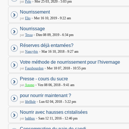
par
Pelo
»
Mer 25 03, 2020 - 5:03 pm
Nourrissement
par
Elio
»
Mer 16 10, 2019 - 9:22 am
Nourrissage
par
Tessa
»
Dim 08 09, 2019 - 6:34 pm
Réserves déjà entamées?
par
Nancybis
»
Mar 16 10, 2018 - 9:27 am
Votre méthode de nourrissement pour l'hivernage
par
Fauxbourdon
»
Mer 18 07, 2018 - 10:55 pm
Presse - cours du sucre
par
Anono
»
Ven 08 06, 2018 - 9:41 am
pour nourrir maintenant ?
par
libéllule
»
Lun 02 04, 2018 - 5:22 pm
Nourrir avec hausses cristalisées
par
balthus
»
Sam 12 11, 2016 - 12:46 pm
Consommation du pain de candi