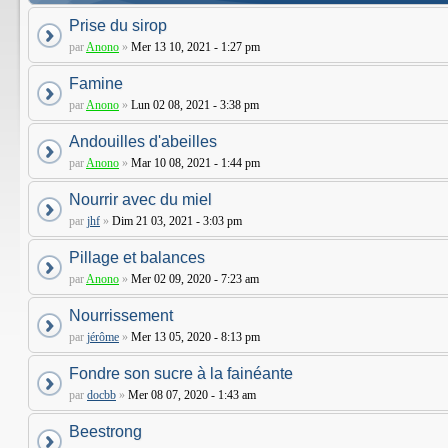
Prise du sirop
par
Anono
»
Mer 13 10, 2021 - 1:27 pm
Famine
par
Anono
»
Lun 02 08, 2021 - 3:38 pm
Andouilles d'abeilles
par
Anono
»
Mar 10 08, 2021 - 1:44 pm
Nourrir avec du miel
par
jhf
»
Dim 21 03, 2021 - 3:03 pm
Pillage et balances
par
Anono
»
Mer 02 09, 2020 - 7:23 am
Nourrissement
par
jérôme
»
Mer 13 05, 2020 - 8:13 pm
Fondre son sucre à la fainéante
par
docbb
»
Mer 08 07, 2020 - 1:43 am
Beestrong