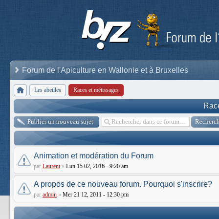
Forum de l'Apiculture en Wallonie et à Bruxelles
Les abeilles
Races et métissages
Race
Publier un nouveau sujet
Animation et modération du Forum
par
Laurent
»
Lun 15 02, 2016 - 9:20 am
A propos de ce nouveau forum. Pourquoi s'inscrire?
par
admin
»
Mer 21 12, 2011 - 12:30 pm