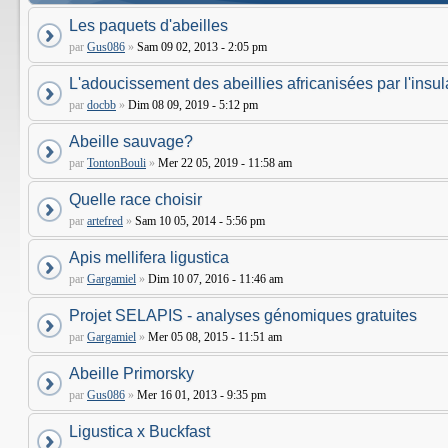
Les paquets d'abeilles
par
Gus086
»
Sam 09 02, 2013 - 2:05 pm
L'adoucissement des abeillies africanisées par l'insula
par
docbb
»
Dim 08 09, 2019 - 5:12 pm
Abeille sauvage?
par
TontonBouli
»
Mer 22 05, 2019 - 11:58 am
Quelle race choisir
par
artefred
»
Sam 10 05, 2014 - 5:56 pm
Apis mellifera ligustica
par
Gargamiel
»
Dim 10 07, 2016 - 11:46 am
Projet SELAPIS - analyses génomiques gratuites
par
Gargamiel
»
Mer 05 08, 2015 - 11:51 am
Abeille Primorsky
par
Gus086
»
Mer 16 01, 2013 - 9:35 pm
Ligustica x Buckfast