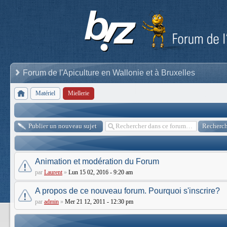
Forum de l'Apiculture en Wallonie et à Bruxelles
Matériel
Miellerie
Publier un nouveau sujet
Animation et modération du Forum
par
Laurent
»
Lun 15 02, 2016 - 9:20 am
A propos de ce nouveau forum. Pourquoi s'inscrire?
par
admin
»
Mer 21 12, 2011 - 12:30 pm