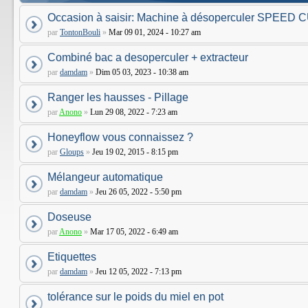
Occasion à saisir: Machine à désoperculer SPEED
par
TontonBouli
»
Mar 09 01, 2024 - 10:27 am
Combiné bac a desoperculer + extracteur
par
damdam
»
Dim 05 03, 2023 - 10:38 am
Ranger les hausses - Pillage
par
Anono
»
Lun 29 08, 2022 - 7:23 am
Honeyflow vous connaissez ?
par
Gloups
»
Jeu 19 02, 2015 - 8:15 pm
Mélangeur automatique
par
damdam
»
Jeu 26 05, 2022 - 5:50 pm
Doseuse
par
Anono
»
Mar 17 05, 2022 - 6:49 am
Etiquettes
par
damdam
»
Jeu 12 05, 2022 - 7:13 pm
tolérance sur le poids du miel en pot