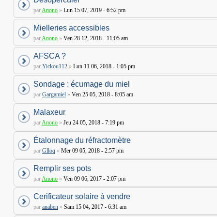
par
Anono
»
Lun 15 07, 2019 - 6:52 pm
Mielleries accessibles
par
Anono
»
Ven 28 12, 2018 - 11:05 am
AFSCA ?
par
Yickou112
»
Lun 11 06, 2018 - 1:05 pm
Sondage : écumage du miel
par
Gargamiel
»
Ven 25 05, 2018 - 8:05 am
Malaxeur
par
Anono
»
Jeu 24 05, 2018 - 7:19 pm
Étalonnage du réfractomètre
par
Glloq
»
Mer 09 05, 2018 - 2:57 pm
Remplir ses pots
par
Anono
»
Ven 09 06, 2017 - 2:07 pm
Cerificateur solaire à vendre
par
anaben
»
Sam 15 04, 2017 - 6:31 am