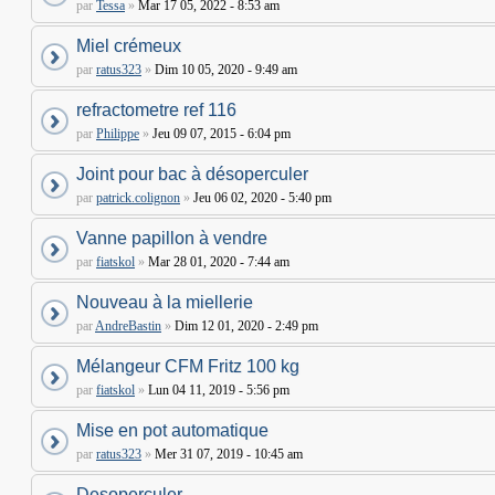
par
Tessa
»
Mar 17 05, 2022 - 8:53 am
Miel crémeux
par
ratus323
»
Dim 10 05, 2020 - 9:49 am
refractometre ref 116
par
Philippe
»
Jeu 09 07, 2015 - 6:04 pm
Joint pour bac à désoperculer
par
patrick.colignon
»
Jeu 06 02, 2020 - 5:40 pm
Vanne papillon à vendre
par
fiatskol
»
Mar 28 01, 2020 - 7:44 am
Nouveau à la miellerie
par
AndreBastin
»
Dim 12 01, 2020 - 2:49 pm
Mélangeur CFM Fritz 100 kg
par
fiatskol
»
Lun 04 11, 2019 - 5:56 pm
Mise en pot automatique
par
ratus323
»
Mer 31 07, 2019 - 10:45 am
Desoperculer