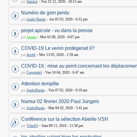
par
fiatskol
»
Ven 25 12, 2020 - 10:12 am
Numéro de gsm perdu
par
André Bastin
»
Jeu 05 03, 2020 - 6:32 pm
projet apicole - vu dans la presse
par
Anono
»
Mer 02 09, 2020 - 6:07 pm
COVID-19 Le venin protègerait il?
par
docbb
»
Mer 13 05, 2020 - 1:59 am
COVID-19 : mise au point concernant les déplacemen
par
Gargamiel
»
Ven 10 04, 2020 - 6:47 am
Attention tempête
par
AndreBastin
»
Ven 07 02, 2020 - 9:19 am
Namur 02 février 2020 Paul Jungels
par
AndreBastin
»
Mar 04 02, 2020 - 5:41 pm
Conférence sur la sélection Abeille VSH
par
Ydur03
»
Sam 09 11, 2019 - 11:58 pm
les abeilles valent bien les pesticides