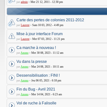
par
admin
»
Mer 21 12, 2011 - 12:30 pm
Carte des pertes de colonies 2011-2012
par
Laurent
»
Sam 10 03, 2012 - 4:49 pm
Mise à jour interface Forum
par
Laurent
»
Mer 07 03, 2012 - 11:21 pm
Ca marche à nouveau !
par
Anono
»
Mer 30 08, 2023 - 11:12 am
Vu dans la presse
par
Anono
»
Mar 24 08, 2021 - 10:11 am
Dessensibilisation : FINI !
par
Anono
»
Jeu 06 05, 2021 - 6:18 pm
Fin du Bug - Avril 2021
par
Anono
»
Mer 14 04, 2021 - 6:23 am
Vol de ruche à Falisolle