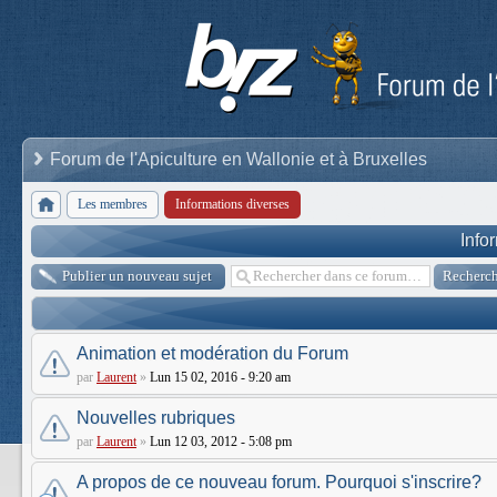
Forum de l'Apiculture en Wallonie et à Bruxelles
Les membres
Informations diverses
Info
Publier un nouveau sujet
Animation et modération du Forum
par
Laurent
»
Lun 15 02, 2016 - 9:20 am
Nouvelles rubriques
par
Laurent
»
Lun 12 03, 2012 - 5:08 pm
A propos de ce nouveau forum. Pourquoi s'inscrire?