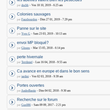
par
docbb
»
Ven 18 10, 2019 - 6:25 am
Colonies sauvages
par
Fauxbourdon
»
Dim 27 01, 2019 - 7:29 pm
Panne sur le site
par
Yves G
»
Sam 23 03, 2019 - 10:13 am
envoi MP bloqué?
par
Gloups
»
Mar 15 05, 2018 - 6:14 pm
perte hivernale
par
Terrilmiel
»
Lun 16 04, 2018 - 9:55 am
Ca avance en europe et dans le bon sens
par
jardini
»
Ven 02 03, 2018 - 9:39 am
Portes ouvertes
par
AndreBastin
»
Dim 04 02, 2018 - 9:30 am
Recherche sur le forum
par
Gus086
»
Sam 09 09, 2017 - 2:21 pm