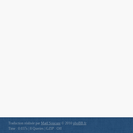
Traduction réalisée par
Maël Soucaze
© 2010
phpBB.fr
Time : 0.037s | 8 Queries | GZIP : Off