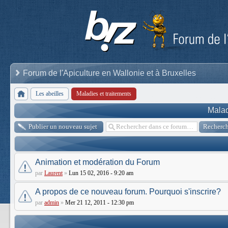
Forum de l'Apiculture en Wallonie et à Bruxelles
Les abeilles
Maladies et traitements
Malad
Publier un nouveau sujet
Animation et modération du Forum
par
Laurent
»
Lun 15 02, 2016 - 9:20 am
A propos de ce nouveau forum. Pourquoi s'inscrire?
par
admin
»
Mer 21 12, 2011 - 12:30 pm