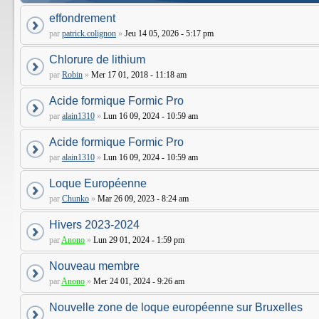
effondrement
par
patrick.colignon
»
Jeu 14 05, 2026 - 5:17 pm
Chlorure de lithium
par
Robin
»
Mer 17 01, 2018 - 11:18 am
Acide formique Formic Pro
par
alain1310
»
Lun 16 09, 2024 - 10:59 am
Acide formique Formic Pro
par
alain1310
»
Lun 16 09, 2024 - 10:59 am
Loque Européenne
par
Chunko
»
Mar 26 09, 2023 - 8:24 am
Hivers 2023-2024
par
Anono
»
Lun 29 01, 2024 - 1:59 pm
Nouveau membre
par
Anono
»
Mer 24 01, 2024 - 9:26 am
Nouvelle zone de loque européenne sur Bruxelles