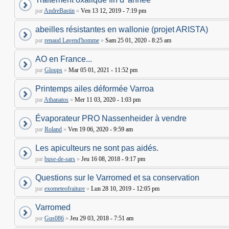
par
AndreBastin
»
Ven 13 12, 2019 - 7:19 pm
abeilles résistantes en wallonie (projet ARISTA)
par
renaud Lavend'homme
»
Sam 25 01, 2020 - 8:25 am
AO en France...
par
Gloups
»
Mar 05 01, 2021 - 11:52 pm
Printemps ailes déformée Varroa
par
Athanatos
»
Mer 11 03, 2020 - 1:03 pm
Évaporateur PRO Nassenheider à vendre
par
Roland
»
Ven 19 06, 2020 - 9:59 am
Les apiculteurs ne sont pas aidés.
par
buse-de-sars
»
Jeu 16 08, 2018 - 9:17 pm
Questions sur le Varromed et sa conservation
par
exometeofraiture
»
Lun 28 10, 2019 - 12:05 pm
Varromed
par
Gus086
»
Jeu 29 03, 2018 - 7:51 am