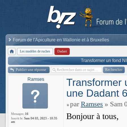
Forum de l'Apiculture en Wallonie et à Bruxelles
Les modèles de ruches
Dadant
Transformer un fond N
Publier une réponse
Transformer 
Ramses
une Dadant 
par
Ramses
» Sam 0
Bonjour à tous,
Messages:
16
Inscrit le:
Sam 04 03, 2023 - 10:35
am