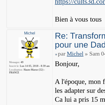
https://cults3d.
Bien à vous tous
Re: Transfor
Michel
pour une Dad
par
Michel
» Sam 04
Bonjour,
Messages:
49
Inscrit le:
Lun 14 05, 2018 - 8:39 am
Localisation:
Haute-Marne (52) -
FRANCE
A l'époque, mon f
les adapter sur de
Ca lui a pris 15 m