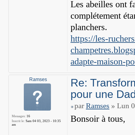
Les abeilles ont fa
complétement étan
planchers.
https://les-ruchers
champetres.blogsp
adapte-maison-po
Re: Transfor
Ramses
pour une Dad
par
Ramses
» Lun 0
Bonsoir à tous,
Messages:
16
Inscrit le:
Sam 04 03, 2023 - 10:35
am