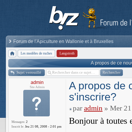
Forum de l'Apiculture en Wallonie et à Bruxelles
Les modèles de ruches
Langstroth
A propos de ce nouv
Sujet verrouillé
A propos de 
admin
Site Admin
s'inscrire?
par
admin
» Mer 21 
Bonjour à toutes e
Messages:
2
Inscrit le:
Jeu 21 08, 2008 - 2:01 pm