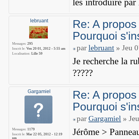
les introduire par
Re: A propos
lebruant
Pourquoi s'in
Messages:
295
par
lebruant
» Jeu 0
Inscrit le:
Ven 20 01, 2012 - 5:55 am
Localisation:
Lille 59
Je recherche la r
?????
Re: A propos
Gargamiel
Pourquoi s'in
par
Gargamiel
» Jeu
Jérôme > Panneau 
Messages:
1179
Inscrit le:
Mar 22 05, 2012 - 12:19
pm