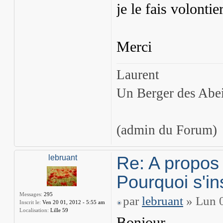
je le fais volonti
Merci
Laurent
Un Berger des Abei
(admin du Forum)
Re: A propos
lebruant
Pourquoi s'in
Messages:
295
par
lebruant
» Lun 0
Inscrit le:
Ven 20 01, 2012 - 5:55 am
Localisation:
Lille 59
Bonjour