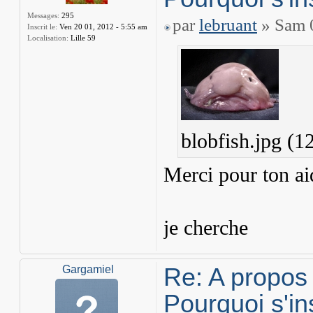
Messages:
295
par
lebruant
» Sam 0
Inscrit le:
Ven 20 01, 2012 - 5:55 am
Localisation:
Lille 59
blobfish.jpg (1
Merci pour ton a
je cherche
Re: A propos
Gargamiel
Pourquoi s'in