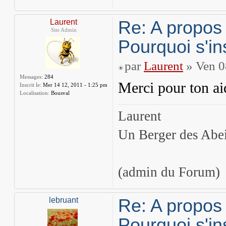
Re: A propos
Laurent
Site Admin
Pourquoi s'in
par
Laurent
» Ven 0
Messages:
284
Merci pour ton a
Inscrit le:
Mer 14 12, 2011 - 1:25 pm
Localisation:
Bousval
Laurent
Un Berger des Abei
(admin du Forum)
Re: A propos
lebruant
Pourquoi s'in