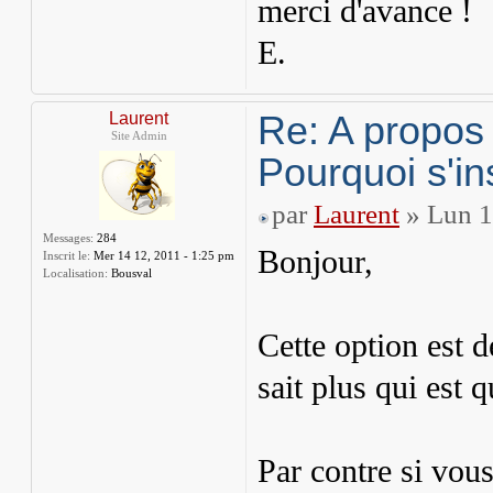
merci d'avance !
E.
Re: A propos
Laurent
Site Admin
Pourquoi s'in
par
Laurent
» Lun 1
Messages:
284
Bonjour,
Inscrit le:
Mer 14 12, 2011 - 1:25 pm
Localisation:
Bousval
Cette option est 
sait plus qui est 
Par contre si vou