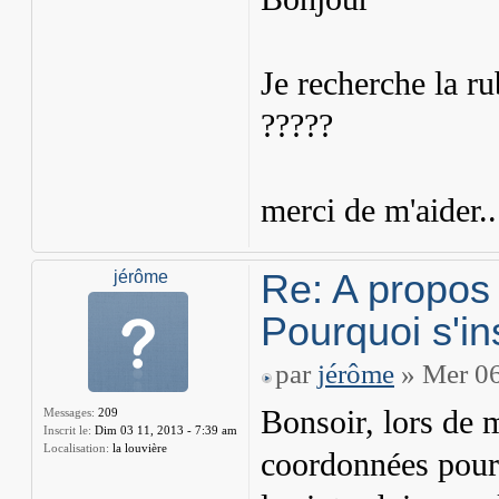
Je recherche la r
?????
merci de m'aider..
Re: A propos
jérôme
Pourquoi s'in
par
jérôme
» Mer 06
Bonsoir, lors de 
Messages:
209
Inscrit le:
Dim 03 11, 2013 - 7:39 am
Localisation:
la louvière
coordonnées pour 