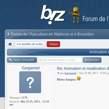
Forum de l'Apiculture en Wallonie et à Bruxelles
Les modèles de ruches
Voirnot
Animation 
Sujet verrouillé
Gargamiel
Re: Animation et modération 
par
Gargamiel
» Ven 25 08, 2017 - 8:50 p
Merci Jeanpoc
Messages:
1179
Inscrit le:
Mar 22 05, 2012 - 12:19
pm