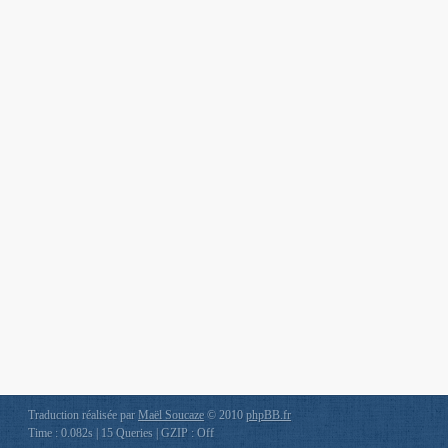
Traduction réalisée par
Maël Soucaze
© 2010
phpBB.fr
Time : 0.082s | 15 Queries | GZIP : Off