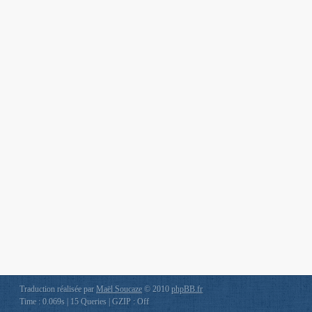
Traduction réalisée par
Maël Soucaze
© 2010
phpBB.fr
Time : 0.069s | 15 Queries | GZIP : Off