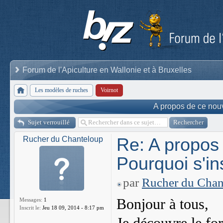
Forum de l'Apiculture en Wallonie et à Bruxelles
Les modèles de ruches
Voirnot
A propos de ce nouv
Sujet verrouillé
Re: A propos
Rucher du Chanteloup
Pourquoi s'in
par
Rucher du Chan
Bonjour à tous,
Messages:
1
Inscrit le:
Jeu 18 09, 2014 - 8:17 pm