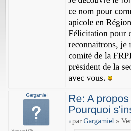
Je découvre le for
ce nom pour comm
apicole en Régio
Félicitation pour 
reconnaitrons, j
comité de la FRP
président de la se
avec vous.
Re: A propos
Gargamiel
Pourquoi s'in
par
Gargamiel
» Ven
Messages:
1179