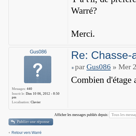
Warré?
Merci.
Re: Chasse-a
Gus086
par
Gus086
» Mer 2
Combien d'étage a
Messages:
440
Inscrit le:
Dim 10 06, 2012 - 8:50
pm
Localisation:
Clavier
Afficher les messages publiés depuis:
Publier une réponse
Retour vers Warré