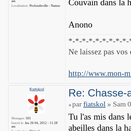
Couvain dans la 
am
Localisation:
Profondeville - Namur
Anono
*-*-*-*-*-*-*-*-*-
Ne laissez pas vos 
http://www.mon-mi
Re: Chasse-a
fiatskol
par
fiatskol
» Sam 0
Tu l'as mis dans l
Messages:
501
Inscrit le:
Jeu 26 04, 2012 - 11:28
abeilles dans la h
am