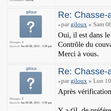
Localisation:
Vitrival
Re: Chasse-a
giloux
par
giloux
» Sam 08
Oui, il est dans l
Contrôle du couva
Messages:
3
Inscrit le:
Jeu 06 08, 2015 - 3:39 pm
Merci à vous.
Re: Chasse-a
giloux
par
giloux
» Lun 10
Après vérification
Messages:
3
Inscrit le:
Jeu 06 08, 2015 - 3:39 pm
Y a t'il, de préfé