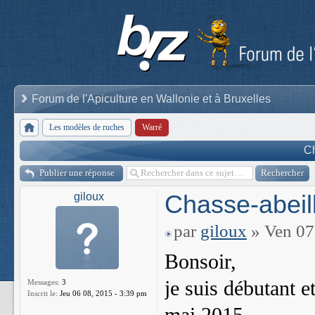
Forum de l'Apiculture en Wallonie et à Bruxelles
Les modèles de ruches
Warré
Ch
Publier une réponse
Chasse-abeil
giloux
par
giloux
» Ven 07
Bonsoir,
je suis débutant 
Messages:
3
Inscrit le:
Jeu 06 08, 2015 - 3:39 pm