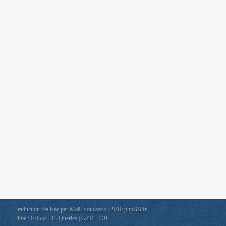
Traduction réalisée par
Maël Soucaze
© 2010
phpBB.fr
Time : 0.055s | 13 Queries | GZIP : Off