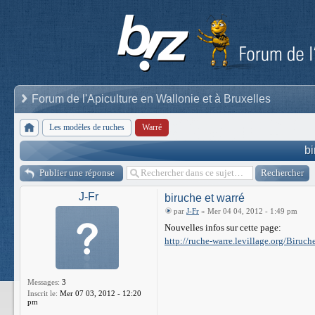
Forum de l'Apiculture en Wallonie et à Bruxelles
Les modèles de ruches
Warré
bi
Publier une réponse
J-Fr
biruche et warré
par
J-Fr
» Mer 04 04, 2012 - 1:49 pm
Nouvelles infos sur cette page:
http://ruche-warre.levillage.org/Biruch
Messages:
3
Inscrit le:
Mer 07 03, 2012 - 12:20
pm