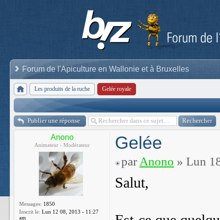
Forum de l'Apiculture en Wallonie et à Bruxelles
Les produits de la ruche
Gelée royale
Publier une réponse
Gelée
Anono
Animateur - Modérateur
par
Anono
» Lun 18
Salut,
Messages:
1850
Inscrit le:
Lun 12 08, 2013 - 11:27
am