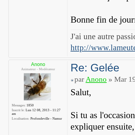
Bonne fin de jou
J'ai une autre pass
http://www.lameut
Re: Gelée
Anono
Animateur - Modérateur
par
Anono
» Mar 19
Salut,
Messages:
1850
Inscrit le:
Lun 12 08, 2013 - 11:27
Si tu as l'occasio
am
Localisation:
Profondeville - Namur
expliquer ensuite