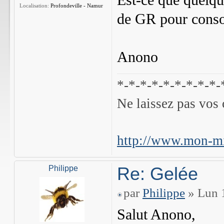
Est-ce que quelqu
Localisation:
Profondeville - Namur
de GR pour conso
Anono
*-*-*-*-*-*-*-*-*-
Ne laissez pas vos 
http://www.mon-mi
Re: Gelée
Philippe
par
Philippe
» Lun 1
Salut Anono,