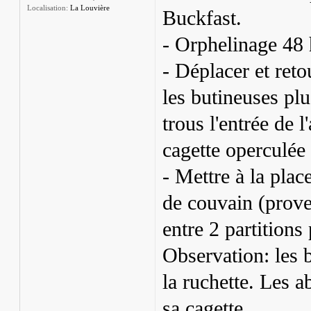
Localisation:
La Louvière
Buckfast.
- Orphelinage 48 
- Déplacer et ret
les butineuses plu
trous l'entrée de l
cagette operculée
- Mettre à la plac
de couvain (prove
entre 2 partitions
Observation: les 
la ruchette. Les a
sa cagette.