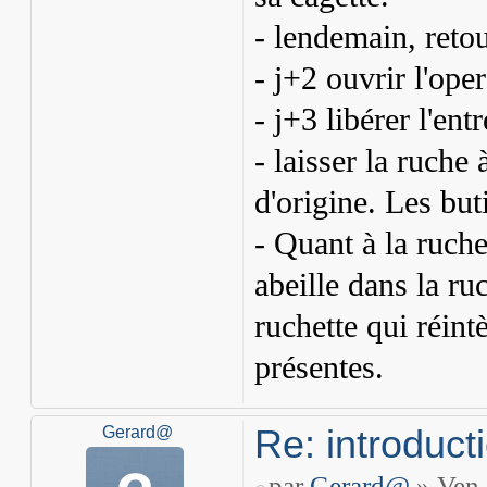
- lendemain, retou
- j+2 ouvrir l'ope
- j+3 libérer l'ent
- laisser la ruche
d'origine. Les but
- Quant à la ruche
abeille dans la ru
ruchette qui réint
présentes.
Re: introduct
Gerard@
par
Gerard@
» Ven 