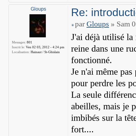
Re: introduct
Gloups
par
Gloups
» Sam 03
J'ai déjà utilisé 
Messages:
801
reine dans une ru
Inscrit le:
Ven 02 03, 2012 - 4:24 pm
Localisation:
Hainaut / St-Ghislain
fonctionné.
Je n'ai même pas p
pour perdre les p
La seule différenc
abeilles, mais je
imbibés sur la têt
fort....