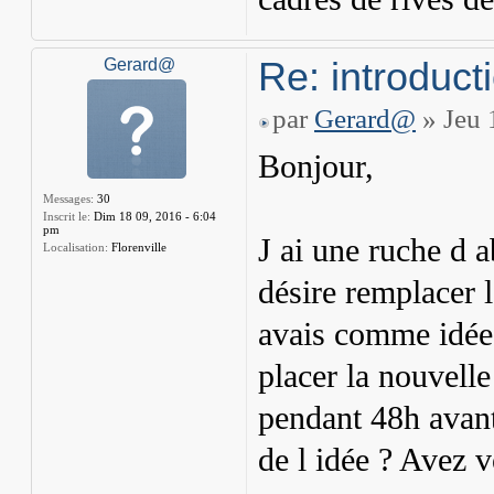
Re: introduct
Gerard@
par
Gerard@
» Jeu 
Bonjour,
Messages:
30
Inscrit le:
Dim 18 09, 2016 - 6:04
pm
J ai une ruche d a
Localisation:
Florenville
désire remplacer 
avais comme idée 
placer la nouvell
pendant 48h avant
de l idée ? Avez 