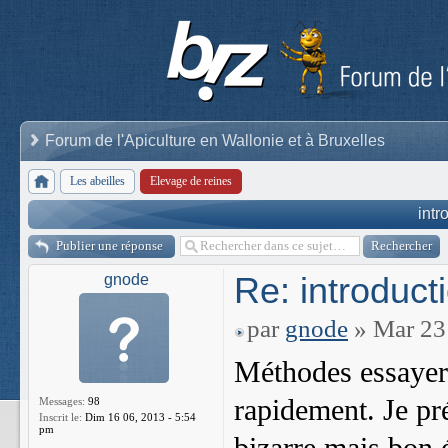
Forum de l'Apiculture en Wallonie et à Bruxelles
Les abeilles
Elevage de reines
intr
Publier une réponse
Re: introduct
gnode
par
gnode
» Mar 23 
Méthodes essayer 
rapidement. Je pr
Messages:
98
Inscrit le:
Dim 16 06, 2013 - 5:54
pm