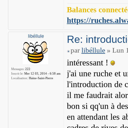
Balances connectée
https://ruches.alw
Re: introduct
libéllule
par
libéllule
» Lun 1
intéressant !
Messages:
222
j'ai une ruche et
Inscrit le:
Mer 12 03, 2014 - 6:58 am
Localisation:
Haine-Saint-Pierre
l'introduction de 
il me faudrait alo
bon si qq'un à de
en attendant les a
cadres de rives de