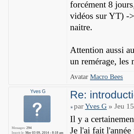
forcément 8 jours,
vidéos sur YT) -> 
naitre.
Attention aussi au
un remérage, les 
Avatar
Macro Bees
Re: introduct
Yves G
par
Yves G
» Jeu 15
Il y a certaineme
Je l'ai fait l'anné
Messages:
294
Inscrit le:
Mer 03 09, 2014 - 8:18 am