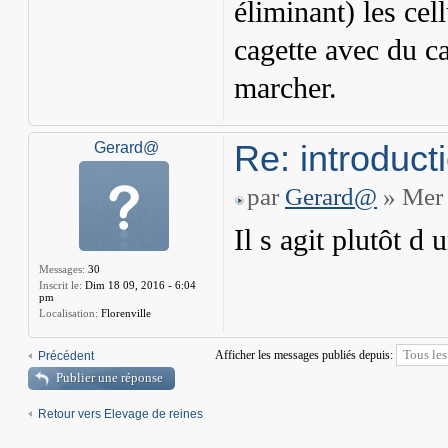
éliminant) les cel
cagette avec du ca
marcher.
Re: introduct
Gerard@
par
Gerard@
» Mer 
Il s agit plutôt d 
Messages:
30
Inscrit le:
Dim 18 09, 2016 - 6:04
pm
Localisation:
Florenville
Afficher les messages publiés depuis:
Précédent
Publier une réponse
Retour vers Elevage de reines