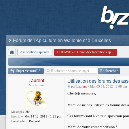
Forum de l'Apiculture en Wallonie et à Bruxelles
Associations apicoles
L'UFAWB - L'Union des fédérations apicoles de Wallonie et de Bruxelles
Sujet verrouillé
Laurent
Utilisation des forums des ass
Site Admin
par
Laurent
» Mar 03 01, 2012 - 2:08 pm
Cher(e)s membres,
Merci de ne pas utiliser les forums des
Messages:
284
Ces forums sont à votre disposition pour
Inscrit le:
Mer 14 12, 2011 - 1:25 pm
Localisation:
Bousval
Merci de votre compréhension !