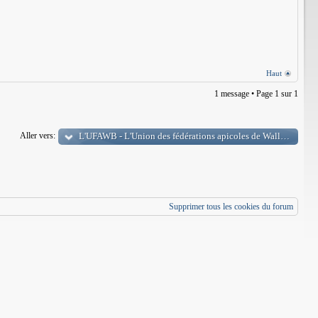
Haut
1 message • Page
1
sur
1
Aller vers:
L'UFAWB - L'Union des fédérations apicoles de Wallonie et de
Supprimer tous les cookies du forum