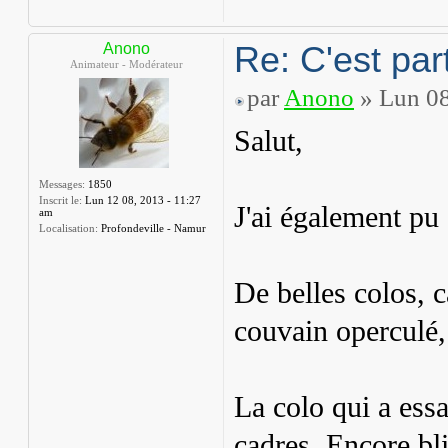
Re: C'est part
Anono
Animateur - Modérateur
par
Anono
» Lun 08
Salut,
Messages:
1850
Inscrit le:
Lun 12 08, 2013 - 11:27
J'ai également pu
am
Localisation:
Profondeville - Namur
De belles colos, 
couvain operculé, 
La colo qui a ess
cadres. Encore bl