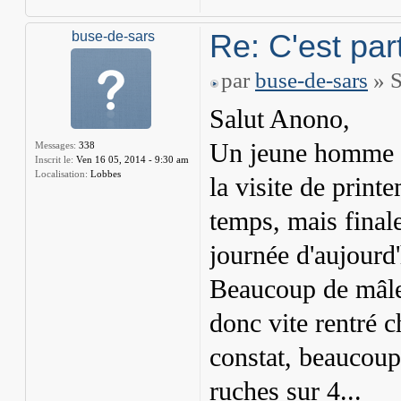
Re: C'est part
buse-de-sars
par
buse-de-sars
» S
Salut Anono,
Un jeune homme q
Messages:
338
Inscrit le:
Ven 16 05, 2014 - 9:30 am
Localisation:
Lobbes
la visite de printe
temps, mais finale
journée d'aujourd'h
Beaucoup de mâles
donc vite rentré 
constat, beaucoup
ruches sur 4...