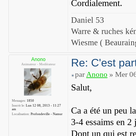
Cordialement.
Daniel 53
Warre & ruches ké
Wiesme ( Beaurain
Re: C'est part
Anono
Animateur - Modérateur
par
Anono
» Mer 06
Salut,
Messages:
1850
Inscrit le:
Lun 12 08, 2013 - 11:27
Ca a été un peu l
am
Localisation:
Profondeville - Namur
3-4 essaims en 2 
Dont un qui est re