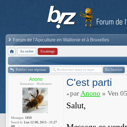
Forum de l'Apiculture en Wallonie et à Bruxelles
Au rucher
Essaimage
Publier une réponse
C'est parti
Anono
Animateur - Modérateur
par
Anono
» Ven 05
Salut,
Messages:
1850
Inscrit le:
Lun 12 08, 2013 - 11:27
am