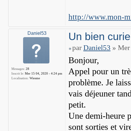
http://www.mon-mi
Un bien curi
Daniel53
par
Daniel53
» Mer 
Bonjour,
Appel pour un trè
Messages:
28
Inscrit le:
Mer 15 04, 2020 - 4:24 pm
Localisation:
Wiesme
problème. Je laiss
vais déjeuner tandi
petit.
Une demi-heure plu
sont sorties et vi