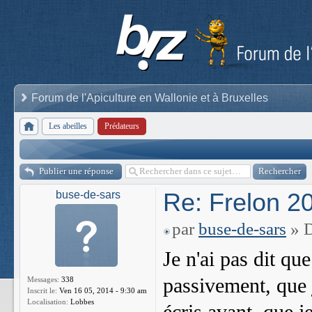
Forum de l'Apiculture en Wallonie et à Bruxelles
Les abeilles
Prédateurs
Publier une réponse
Re: Frelon 2
buse-de-sars
par
buse-de-sars
» D
Je n'ai pas dit que
passivement, que je
Messages:
338
Inscrit le:
Ven 16 05, 2014 - 9:30 am
Localisation:
Lobbes