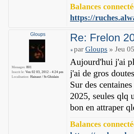
Balances connectée
https://ruches.alw
Re: Frelon 2
Gloups
par
Gloups
» Jeu 05
Aujourd'hui j'ai 
Messages:
801
j'ai de gros doutes 
Inscrit le:
Ven 02 03, 2012 - 4:24 pm
Localisation:
Hainaut / St-Ghislain
Sur des centaines
2025, seules qlq 
bon en attraper q
Balances connectée