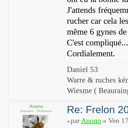
J'attends fréquemm
rucher car cela le
même 6 gynes de
C'est compliqué..
Cordialement.
Daniel 53
Warre & ruches ké
Wiesme ( Beaurain
Re: Frelon 2
Anono
Animateur - Modérateur
par
Anono
» Ven 17