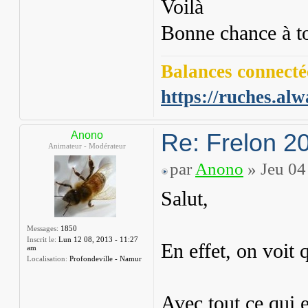
Voilà
Bonne chance à 
Balances connectée
https://ruches.alw
Re: Frelon 2
Anono
Animateur - Modérateur
par
Anono
» Jeu 04
Salut,
Messages:
1850
Inscrit le:
Lun 12 08, 2013 - 11:27
En effet, on voit 
am
Localisation:
Profondeville - Namur
Avec tout ce qui e