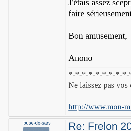
J'étais assez scep
faire sérieusement
Bon amusement,
Anono
*-*-*-*-*-*-*-*-*-
Ne laissez pas vos 
http://www.mon-mi
Re: Frelon 2
buse-de-sars