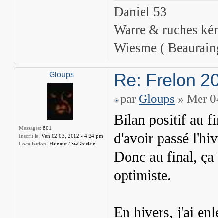
Daniel 53
Warre & ruches ké
Wiesme ( Beaurain
Re: Frelon 2
Gloups
par
Gloups
» Mer 04
Bilan positif au fi
Messages:
801
d'avoir passé l'hiv
Inscrit le:
Ven 02 03, 2012 - 4:24 pm
Localisation:
Hainaut / St-Ghislain
Donc au final, ça v
optimiste.
En hivers, j'ai en