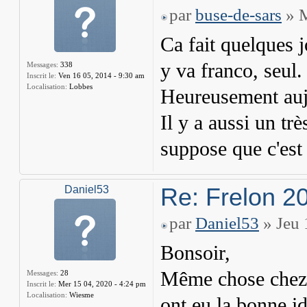
par
buse-de-sars
» M
Ca fait quelques j
y va franco, seul.
Messages:
338
Inscrit le:
Ven 16 05, 2014 - 9:30 am
Localisation:
Lobbes
Heureusement aujo
Il y a aussi un tr
suppose que c'est 
Re: Frelon 2
Daniel53
par
Daniel53
» Jeu 
Bonsoir,
Même chose chez m
Messages:
28
Inscrit le:
Mer 15 04, 2020 - 4:24 pm
Localisation:
Wiesme
ont eu la bonne id