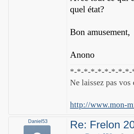
quel état?
Bon amusement,
Anono
*-*-*-*-*-*-*-*-*-
Ne laissez pas vos 
http://www.mon-mi
Re: Frelon 2
Daniel53