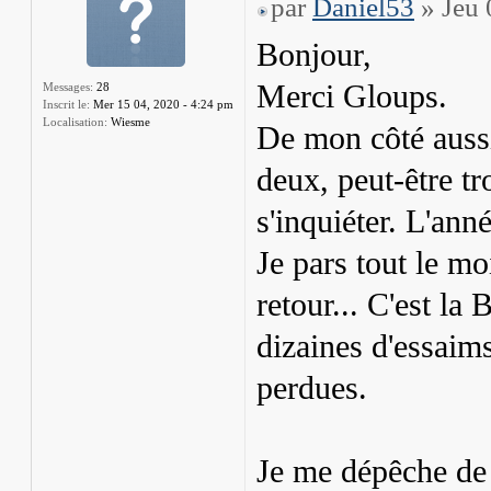
par
Daniel53
» Jeu 
Bonjour,
Merci Gloups.
Messages:
28
Inscrit le:
Mer 15 04, 2020 - 4:24 pm
Localisation:
Wiesme
De mon côté aussi,
deux, peut-être tr
s'inquiéter. L'ann
Je pars tout le mo
retour... C'est la
dizaines d'essaims
perdues.
Je me dépêche de 