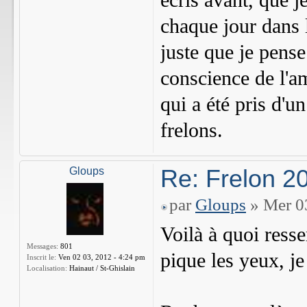
écris avant, que j
chaque jour dans l
juste que je pense
conscience de l'a
qui a été pris d'u
frelons.
Re: Frelon 2
Gloups
par
Gloups
» Mer 03
Voilà à quoi ress
Messages:
801
pique les yeux, je
Inscrit le:
Ven 02 03, 2012 - 4:24 pm
Localisation:
Hainaut / St-Ghislain