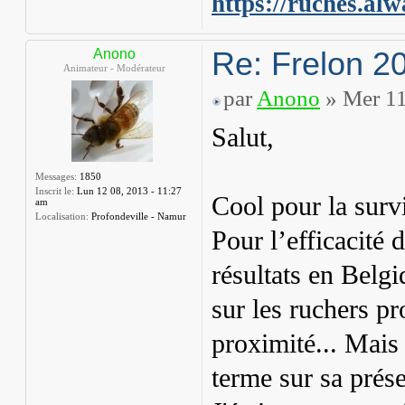
https://ruches.alw
Re: Frelon 2
Anono
Animateur - Modérateur
par
Anono
» Mer 11
Salut,
Messages:
1850
Inscrit le:
Lun 12 08, 2013 - 11:27
Cool pour la survi
am
Localisation:
Profondeville - Namur
Pour l’efficacité
résultats en Belgi
sur les ruchers pr
proximité... Mais 
terme sur sa présen