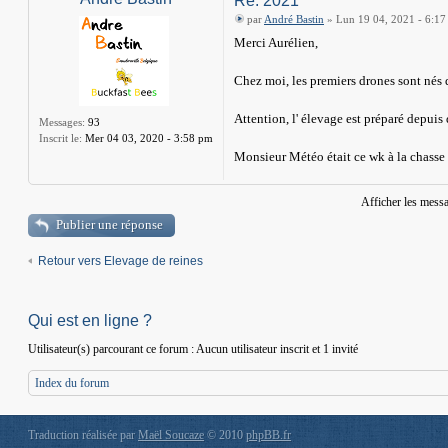
Re: 2021
par
André Bastin
» Lun 19 04, 2021 - 6:1
Merci Aurélien,
Chez moi, les premiers drones sont nés
Attention, l' élevage est préparé depuis 
Messages:
93
Inscrit le:
Mer 04 03, 2020 - 3:58 pm
Monsieur Météo était ce wk à la chasse a
Afficher les mess
Publier une réponse
Retour vers Elevage de reines
Qui est en ligne ?
Utilisateur(s) parcourant ce forum : Aucun utilisateur inscrit et 1 invité
Index du forum
Traduction réalisée par
Maël Soucaze
© 2010
phpBB.fr