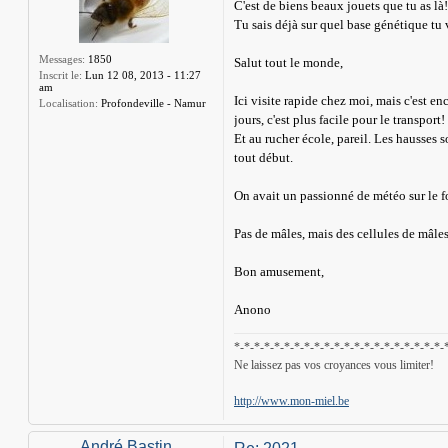
C'est de biens beaux jouets que tu as là!
Tu sais déjà sur quel base génétique tu v
Messages:
1850
Salut tout le monde,
Inscrit le:
Lun 12 08, 2013 - 11:27
am
Ici visite rapide chez moi, mais c'est en
Localisation:
Profondeville - Namur
jours, c'est plus facile pour le transport!
Et au rucher école, pareil. Les hausses s
tout début.
On avait un passionné de météo sur le 
Pas de mâles, mais des cellules de mâles
Bon amusement,
Anono
*-*-*-*-*-*-*-*-*-*-*-*-*-*-*-*-*-*-*-*-*-
Ne laissez pas vos croyances vous limiter!
http://www.mon-miel.be
André Bastin