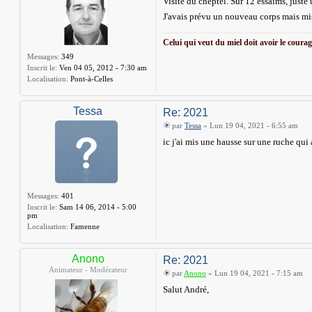
Visite du cheptel. Sur 12 essaims, juste
J'avais prévu un nouveau corps mais mi
Celui qui veut du miel doit avoir le courage
Messages:
349
Inscrit le:
Ven 04 05, 2012 - 7:30 am
Localisation:
Pont-à-Celles
Tessa
Re: 2021
par
Tessa
» Lun 19 04, 2021 - 6:55 am
ic j'ai mis une hausse sur une ruche qui
Messages:
401
Inscrit le:
Sam 14 06, 2014 - 5:00
pm
Localisation:
Famenne
Anono
Re: 2021
Animateur - Modérateur
par
Anono
» Lun 19 04, 2021 - 7:15 am
Salut André,