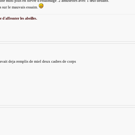
 une mini plus en fièvre d'essaimage. 2 amusettes avec 1 œuf dedans.
s sur le mauvais essaim.
 d'affronter les abeilles.
 avait deja remplis de miel deux cadres de corps