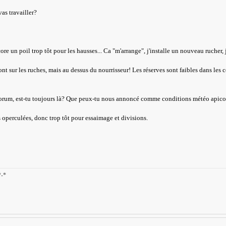
as travailler?
core un poil trop tôt pour les hausses... Ca "m'arrange", j'installe un nouveau rucher,
ont sur les ruches, mais au dessus du nourrisseur! Les réserves sont faibles dans les 
forum, est-tu toujours là? Que peux-tu nous annoncé comme conditions météo apico
 operculées, donc trop tôt pour essaimage et divisions.
*-*