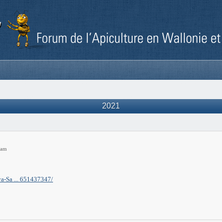
2021
 am
-Sa ... 651437347/