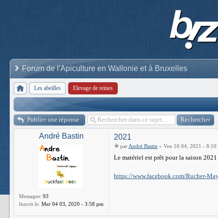
Forum de l'Apiculture en Wallonie et à Bruxelles
Les abeilles
Elevage de reines
Publier une réponse
André Bastin
2021
par
André Bastin
» Ven 16 04, 2021 - 8:10
Le matériel est prêt pour la saison 2021
https://www.facebook.com/Rucher-Maya
Messages:
93
Inscrit le:
Mer 04 03, 2020 - 3:58 pm