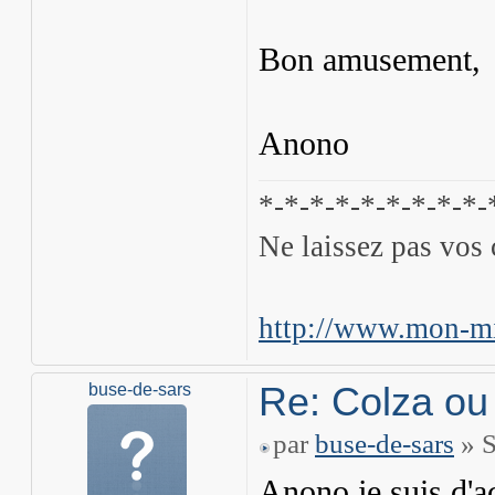
Bon amusement,
Anono
*-*-*-*-*-*-*-*-*-
Ne laissez pas vos 
http://www.mon-mi
Re: Colza ou
buse-de-sars
par
buse-de-sars
» S
Anono je suis d'a