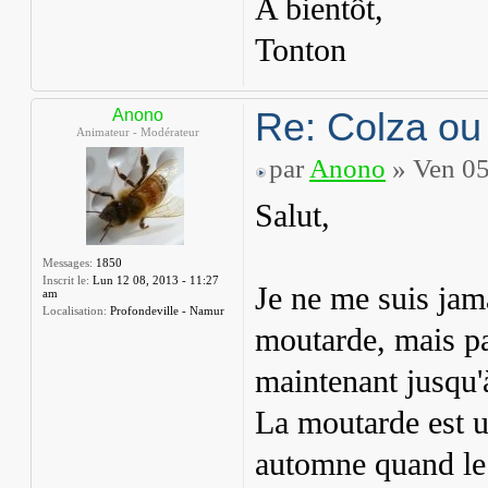
A bientôt,
Tonton
Re: Colza ou
Anono
Animateur - Modérateur
par
Anono
» Ven 05
Salut,
Messages:
1850
Inscrit le:
Lun 12 08, 2013 - 11:27
Je ne me suis jama
am
Localisation:
Profondeville - Namur
moutarde, mais par
maintenant jusqu'à
La moutarde est ut
automne quand le