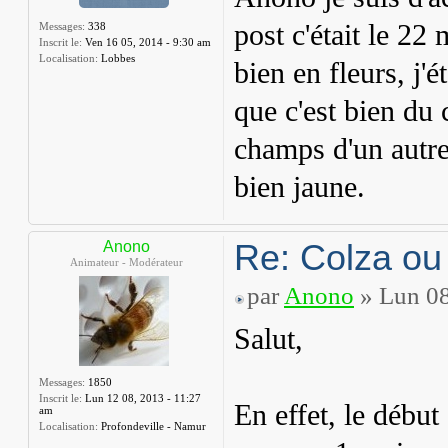
post c'était le 22
Messages:
338
Inscrit le:
Ven 16 05, 2014 - 9:30 am
Localisation:
Lobbes
bien en fleurs, j'
que c'est bien du 
champs d'un autre 
bien jaune.
Re: Colza ou
Anono
Animateur - Modérateur
par
Anono
» Lun 08
Salut,
Messages:
1850
Inscrit le:
Lun 12 08, 2013 - 11:27
En effet, le début
am
Localisation:
Profondeville - Namur