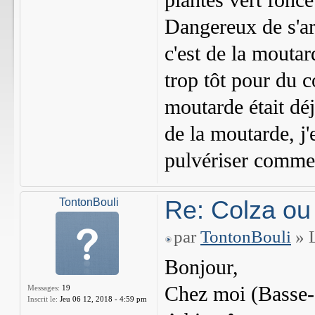
plantes vert fonc
Dangereux de s'arr
c'est de la mouta
trop tôt pour du c
moutarde était déj
de la moutarde, j'
pulvériser comme j
Re: Colza ou
TontonBouli
par
TontonBouli
» L
Bonjour,
Chez moi (Basse-S
Messages:
19
Inscrit le:
Jeu 06 12, 2018 - 4:59 pm