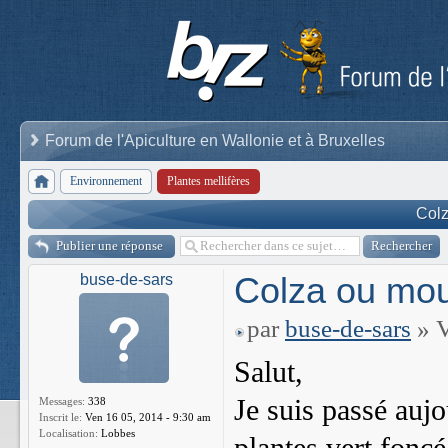
Forum de l'Apiculture en Wallonie et à Bruxelles
Environnement
Plantes mellifères
Colz
Publier une réponse
Colza ou mou
buse-de-sars
par
buse-de-sars
» V
Salut,
Je suis passé auj
Messages:
338
Inscrit le:
Ven 16 05, 2014 - 9:30 am
Localisation:
Lobbes