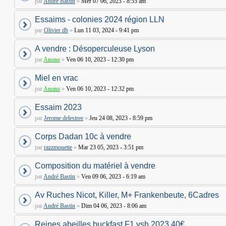
par
André Bastin
»
Mer 07 06, 2023 - 8:55 am
Essaims - colonies 2024 région LLN
par
Olivier db
»
Lun 11 03, 2024 - 9:41 pm
A vendre : Désoperculeuse Lyson
par
Anono
»
Ven 06 10, 2023 - 12:30 pm
Miel en vrac
par
Anono
»
Ven 06 10, 2023 - 12:32 pm
Essaim 2023
par
Jerome delestree
»
Jeu 24 08, 2023 - 8:59 pm
Corps Dadan 10c à vendre
par
razzmouette
»
Mar 23 05, 2023 - 3:51 pm
Composition du matériel à vendre
par
André Bastin
»
Ven 09 06, 2023 - 6:19 am
Av Ruches Nicot, Killer, M+ Frankenbeute, 6Cadres
par
André Bastin
»
Dim 04 06, 2023 - 8:06 am
Reines abeilles buckfast F1 vsh 2023 40€