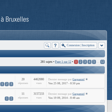
Connexion
|
Inscription
281 sujets •
Page
1
sur
12
•
1
2
3
4
5
...
12
20
4462080
Dernier message
par
Gargamiel
réponses
vues
Ven 25 08, 2017 - 8:50 pm
1
2
3
11
3157233
Dernier message
par
Gargamiel
réponses
vues
Ven 19 09, 2014 - 8:48 am
1
2