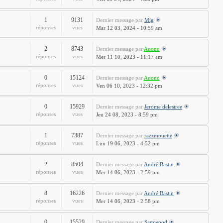
1
9131
Dernier message
par
Mig
réponses
vues
Mar 12 03, 2024 - 10:59 am
2
8743
Dernier message
par
Anono
réponses
vues
Mer 11 10, 2023 - 11:17 am
0
15124
Dernier message
par
Anono
réponses
vues
Ven 06 10, 2023 - 12:32 pm
0
15929
Dernier message
par
Jerome delestree
réponses
vues
Jeu 24 08, 2023 - 8:59 pm
1
7387
Dernier message
par
razzmouette
réponses
vues
Lun 19 06, 2023 - 4:52 pm
2
8504
Dernier message
par
André Bastin
réponses
vues
Mer 14 06, 2023 - 2:59 pm
8
16226
Dernier message
par
André Bastin
réponses
vues
Mer 14 06, 2023 - 2:58 pm
0
15529
Dernier message
par
Samwood