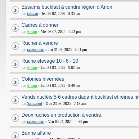
Essaims buckfast à vendre région d'Arlon
par
fabivan
»
Jeu 26 02, 2026 - 8:35 am
Cadres à donner
par
Anono
»
Mer 03 07, 2024 - 2:52 pm
Rucher à vendre
par
razzmouette
»
Jeu 31 07, 2025 - 3:51 pm
Ruche elevage 10 - 6 - 10
par
Anono
»
Lun 31 03, 2025 - 9:02 am
Colonies hivernées
par
Anono
»
Lun 31 03, 2025 - 8:49 am
Vends nucléis 5-6 cadres dadant buckfast et reines h
par
Samwood
»
Dim 23 03, 2025 - 7:13 am
Deux ruches en production à vendre.
par
razzmouette
»
Ven 05 04, 2024 - 4:32 pm
Bonne affaire