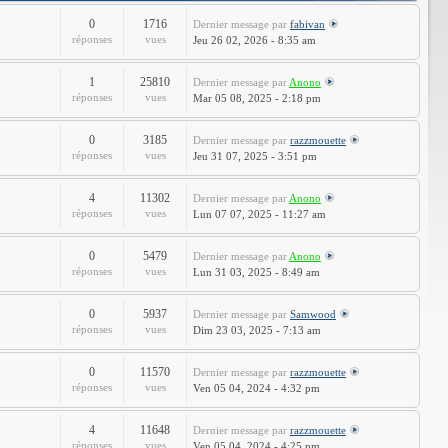
0
1716
Dernier message
par
fabivan
réponses
vues
Jeu 26 02, 2026 - 8:35 am
1
25810
Dernier message
par
Anono
réponses
vues
Mar 05 08, 2025 - 2:18 pm
0
3185
Dernier message
par
razzmouette
réponses
vues
Jeu 31 07, 2025 - 3:51 pm
4
11302
Dernier message
par
Anono
réponses
vues
Lun 07 07, 2025 - 11:27 am
0
5479
Dernier message
par
Anono
réponses
vues
Lun 31 03, 2025 - 8:49 am
0
5937
Dernier message
par
Samwood
réponses
vues
Dim 23 03, 2025 - 7:13 am
0
11570
Dernier message
par
razzmouette
réponses
vues
Ven 05 04, 2024 - 4:32 pm
4
11648
Dernier message
par
razzmouette
réponses
vues
Ven 05 04, 2024 - 4:25 pm