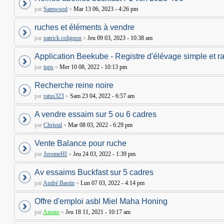
par
Samwood
»
Mar 13 06, 2023 - 4:26 pm
ruches et éléments à vendre
par
patrick.colignon
»
Jeu 09 03, 2023 - 10:38 am
Application Beekube - Registre d'élévage simple et r
par
tups
»
Mer 10 08, 2022 - 10:13 pm
Recherche reine noire
par
ratus323
»
Sam 23 04, 2022 - 6:57 am
A vendre essaim sur 5 ou 6 cadres
par
Christal
»
Mar 08 03, 2022 - 6:29 pm
Vente Balance pour ruche
par
JeromeHI
»
Jeu 24 03, 2022 - 1:39 pm
Av essaims Buckfast sur 5 cadres
par
André Bastin
»
Lun 07 03, 2022 - 4:14 pm
Offre d'emploi asbl Miel Maha Honing
par
Anono
»
Jeu 18 11, 2021 - 10:17 am