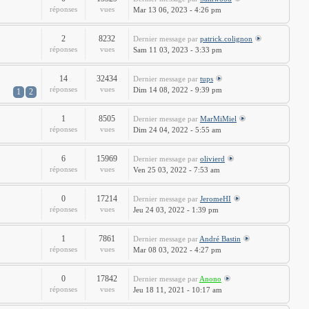
réponses
vues
Mar 13 06, 2023 - 4:26 pm
2
8232
Dernier message
par
patrick.colignon
réponses
vues
Sam 11 03, 2023 - 3:33 pm
14
32434
Dernier message
par
tups
réponses
vues
Dim 14 08, 2022 - 9:39 pm
1
2
1
8505
Dernier message
par
MarMiMiel
réponses
vues
Dim 24 04, 2022 - 5:55 am
6
15969
Dernier message
par
olivierd
réponses
vues
Ven 25 03, 2022 - 7:53 am
0
17214
Dernier message
par
JeromeHI
réponses
vues
Jeu 24 03, 2022 - 1:39 pm
1
7861
Dernier message
par
André Bastin
réponses
vues
Mar 08 03, 2022 - 4:27 pm
0
17842
Dernier message
par
Anono
réponses
vues
Jeu 18 11, 2021 - 10:17 am