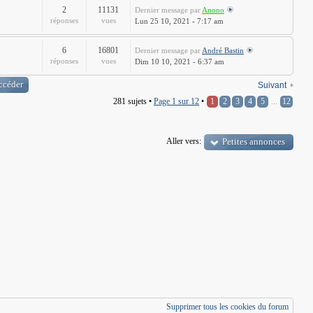
2
11131
Dernier message
par
Anono
réponses
vues
Lun 25 10, 2021 - 7:17 am
6
16801
Dernier message
par
André Bastin
réponses
vues
Dim 10 10, 2021 - 6:37 am
Suivant
281 sujets •
Page
1
sur
12
•
1
2
3
4
5
...
12
Aller vers:
Petites annonces
Supprimer tous les cookies du forum