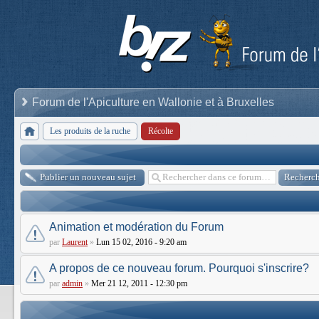
Forum de l'Apiculture en Wallonie et à Bruxelles
Les produits de la ruche
Récolte
Publier un nouveau sujet
Animation et modération du Forum
par
Laurent
»
Lun 15 02, 2016 - 9:20 am
A propos de ce nouveau forum. Pourquoi s'inscrire?
par
admin
»
Mer 21 12, 2011 - 12:30 pm