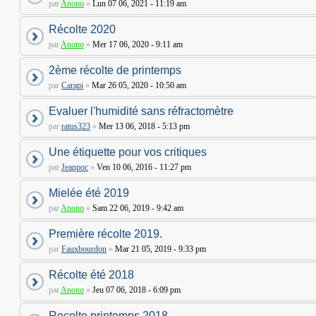
par
Anono
»
Lun 07 06, 2021 - 11:19 am
Récolte 2020
par
Anono
»
Mer 17 06, 2020 - 9:11 am
2ème récolte de printemps
par
Carapi
»
Mar 26 05, 2020 - 10:50 am
Evaluer l'humidité sans réfractomètre
par
ratus323
»
Mer 13 06, 2018 - 5:13 pm
Une étiquette pour vos critiques
par
Jeanpoc
»
Ven 10 06, 2016 - 11:27 pm
Mielée été 2019
par
Anono
»
Sam 22 06, 2019 - 9:42 am
Première récolte 2019.
par
Fauxbourdon
»
Mar 21 05, 2019 - 9:33 pm
Récolte été 2018
par
Anono
»
Jeu 07 06, 2018 - 6:09 pm
Recolte printemps 2018