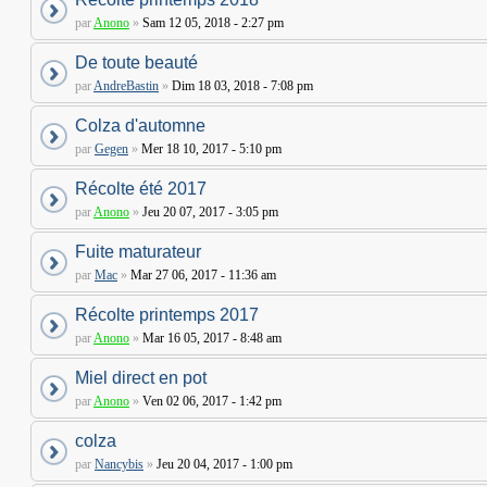
par
Anono
»
Sam 12 05, 2018 - 2:27 pm
De toute beauté
par
AndreBastin
»
Dim 18 03, 2018 - 7:08 pm
Colza d'automne
par
Gegen
»
Mer 18 10, 2017 - 5:10 pm
Récolte été 2017
par
Anono
»
Jeu 20 07, 2017 - 3:05 pm
Fuite maturateur
par
Mac
»
Mar 27 06, 2017 - 11:36 am
Récolte printemps 2017
par
Anono
»
Mar 16 05, 2017 - 8:48 am
Miel direct en pot
par
Anono
»
Ven 02 06, 2017 - 1:42 pm
colza
par
Nancybis
»
Jeu 20 04, 2017 - 1:00 pm