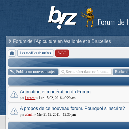
Forum de l'Apiculture en Wallonie et à Bruxelles
Les modèles de ruches
WBC
Publier un nouveau sujet
Animation et modération du Forum
par
Laurent
»
Lun 15 02, 2016 - 9:20 am
A propos de ce nouveau forum. Pourquoi s'inscrire?
par
admin
»
Mer 21 12, 2011 - 12:30 pm