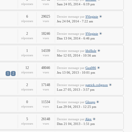
réponses
vues
Sam 24 05, 2014 - 6:19 pm
6
29025
Dernier message
par
SVirginie
réponses
vues
Jeu 24 04, 2014 - 7:22 am
2
18246
Dernier message
par
SVirginie
réponses
vues
Dim 13 04, 2014 - 6:46 pm
1
14339
Dernier message
par
libéllule
réponses
vues
Mer 12 03, 2014 - 10:56 am
12
48046
Dernier message
par
Gus086
réponses
vues
Jeu 13 06, 2013 - 10:01 pm
1
2
2
17148
Dernier message
par
patrick.colignon
réponses
vues
Lun 27 05, 2013 - 3:57 pm
0
11534
Dernier message
par
Gloups
réponses
vues
Lun 29 04, 2013 - 12:25 pm
5
26148
Dernier message
par
Alex
réponses
vues
Dim 21 04, 2013 - 1:51 pm