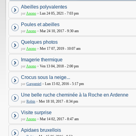
Abeilles polyvalentes
par
Anono
»
Lun 24 05, 2021 - 7:03 pm
Poules et abeilles
par
Anono
»
Mar 24 10, 2017 - 9:30 am
Quelques photos
par
Anono
»
Mer 17 07, 2019 - 10:07 am
Imagerie thermique
par
Anono
»
Ven 13 04, 2018 - 2:00 pm
Crocus sous la neige...
par
Gargamiel
»
Lun 15 02, 2016 - 5:17 pm
Une belle ruche cheminée à la Roche en Ardenne
par
Robin
»
Mer 18 10, 2017 - 8:34 pm
Visite surprise
par
Anono
»
Mar 14 02, 2017 - 8:47 am
Apidaes bruxellois