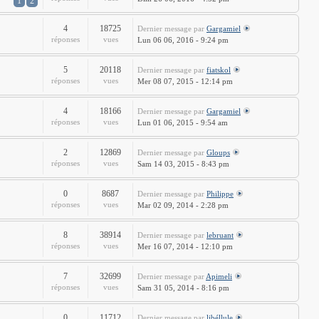
1
2
4
18725
Dernier message
par
Gargamiel
réponses
vues
Lun 06 06, 2016 - 9:24 pm
5
20118
Dernier message
par
fiatskol
réponses
vues
Mer 08 07, 2015 - 12:14 pm
4
18166
Dernier message
par
Gargamiel
réponses
vues
Lun 01 06, 2015 - 9:54 am
2
12869
Dernier message
par
Gloups
réponses
vues
Sam 14 03, 2015 - 8:43 pm
0
8687
Dernier message
par
Philippe
réponses
vues
Mar 02 09, 2014 - 2:28 pm
8
38914
Dernier message
par
lebruant
réponses
vues
Mer 16 07, 2014 - 12:10 pm
7
32699
Dernier message
par
Apimeli
réponses
vues
Sam 31 05, 2014 - 8:16 pm
0
11712
Dernier message
par
libéllule