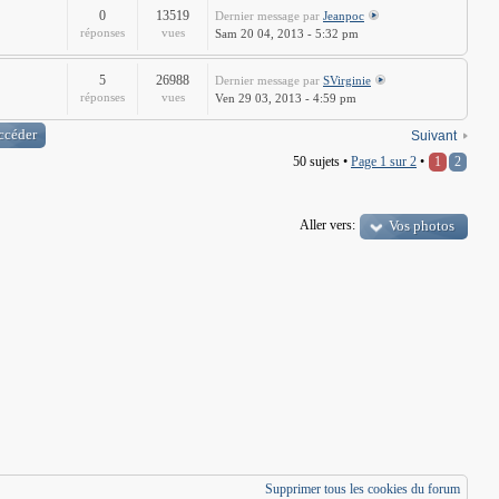
0
13519
Dernier message
par
Jeanpoc
réponses
vues
Sam 20 04, 2013 - 5:32 pm
5
26988
Dernier message
par
SVirginie
réponses
vues
Ven 29 03, 2013 - 4:59 pm
Suivant
50 sujets •
Page
1
sur
2
•
1
2
Aller vers:
Vos photos
Supprimer tous les cookies du forum