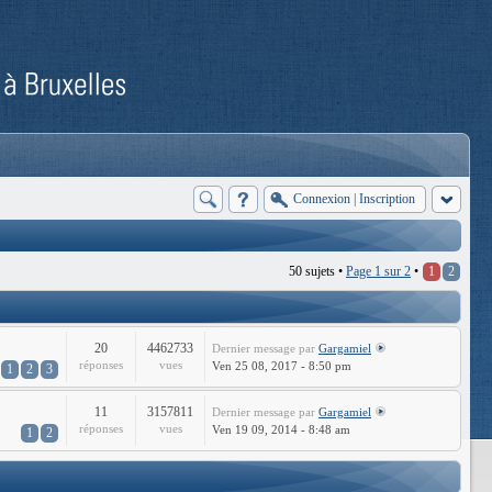
Connexion
|
Inscription
50 sujets •
Page
1
sur
2
•
1
2
20
4462733
Dernier message
par
Gargamiel
réponses
vues
Ven 25 08, 2017 - 8:50 pm
1
2
3
11
3157811
Dernier message
par
Gargamiel
réponses
vues
Ven 19 09, 2014 - 8:48 am
1
2