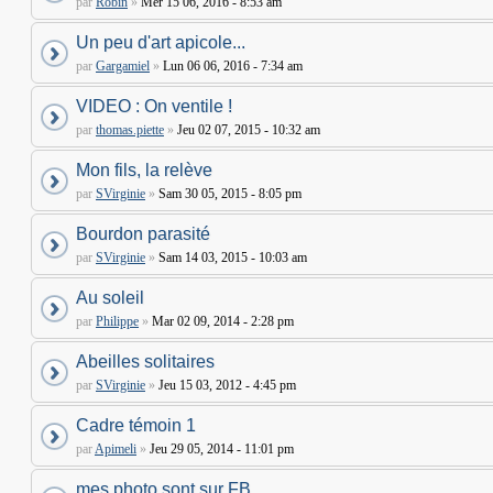
par
Robin
»
Mer 15 06, 2016 - 8:53 am
Un peu d'art apicole...
par
Gargamiel
»
Lun 06 06, 2016 - 7:34 am
VIDEO : On ventile !
par
thomas.piette
»
Jeu 02 07, 2015 - 10:32 am
Mon fils, la relève
par
SVirginie
»
Sam 30 05, 2015 - 8:05 pm
Bourdon parasité
par
SVirginie
»
Sam 14 03, 2015 - 10:03 am
Au soleil
par
Philippe
»
Mar 02 09, 2014 - 2:28 pm
Abeilles solitaires
par
SVirginie
»
Jeu 15 03, 2012 - 4:45 pm
Cadre témoin 1
par
Apimeli
»
Jeu 29 05, 2014 - 11:01 pm
mes photo sont sur FB