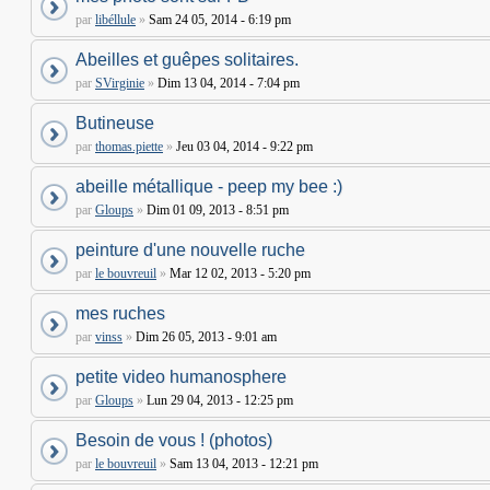
par
libéllule
»
Sam 24 05, 2014 - 6:19 pm
Abeilles et guêpes solitaires.
par
SVirginie
»
Dim 13 04, 2014 - 7:04 pm
Butineuse
par
thomas.piette
»
Jeu 03 04, 2014 - 9:22 pm
abeille métallique - peep my bee :)
par
Gloups
»
Dim 01 09, 2013 - 8:51 pm
peinture d'une nouvelle ruche
par
le bouvreuil
»
Mar 12 02, 2013 - 5:20 pm
mes ruches
par
vinss
»
Dim 26 05, 2013 - 9:01 am
petite video humanosphere
par
Gloups
»
Lun 29 04, 2013 - 12:25 pm
Besoin de vous ! (photos)
par
le bouvreuil
»
Sam 13 04, 2013 - 12:21 pm