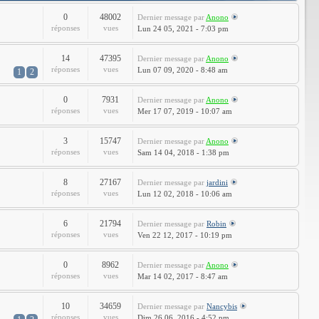
0
48002
Dernier message
par
Anono
réponses
vues
Lun 24 05, 2021 - 7:03 pm
14
47395
Dernier message
par
Anono
réponses
vues
Lun 07 09, 2020 - 8:48 am
1
2
0
7931
Dernier message
par
Anono
réponses
vues
Mer 17 07, 2019 - 10:07 am
3
15747
Dernier message
par
Anono
réponses
vues
Sam 14 04, 2018 - 1:38 pm
8
27167
Dernier message
par
jardini
réponses
vues
Lun 12 02, 2018 - 10:06 am
6
21794
Dernier message
par
Robin
réponses
vues
Ven 22 12, 2017 - 10:19 pm
0
8962
Dernier message
par
Anono
réponses
vues
Mar 14 02, 2017 - 8:47 am
10
34659
Dernier message
par
Nancybis
réponses
vues
Dim 26 06, 2016 - 4:52 pm