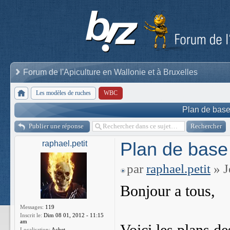
Forum de l'Apiculture en Wallonie et à Bruxelles
Les modèles de ruches
WBC
Plan de base
Publier une réponse
Plan de base
raphael.petit
par
raphael.petit
» J
Bonjour a tous,
Messages:
119
Inscrit le:
Dim 08 01, 2012 - 11:15
am
Localisation:
Achet