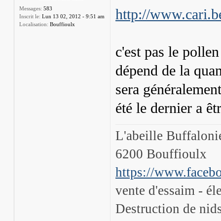
Messages:
583
http://www.cari.b
Inscrit le:
Lun 13 02, 2012 - 9:51 am
Localisation:
Bouffioulx
c'est pas le pollen
dépend de la quant
sera généralement
été le dernier a êt
L'abeille Buffalon
6200 Bouffioulx
https://www.facebo
vente d'essaim - él
Destruction de nids