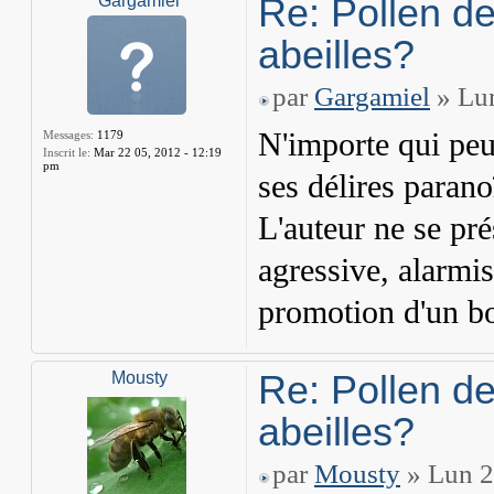
Re: Pollen de
Gargamiel
abeilles?
par
Gargamiel
» Lun
N'importe qui peu
Messages:
1179
Inscrit le:
Mar 22 05, 2012 - 12:19
pm
ses délires parano
L'auteur ne se pr
agressive, alarmis
promotion d'un bo
Re: Pollen de
Mousty
abeilles?
par
Mousty
» Lun 2