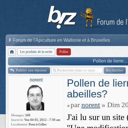
Forum de l'Apiculture en Wallonie et à Bruxelles
Les produits de la ruche
Pollen
Pollen de lierre.
Publier une réponse
Pollen de lie
norent
abeilles?
par
norent
» Dim 20
J'ai lu sur un site
Messages:
349
Inscrit le:
Ven 04 05, 2012 - 7:30 am
Localisation:
Pont-à-Celles