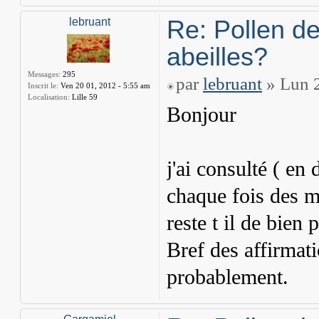
Re: Pollen de
lebruant
abeilles?
Messages:
295
par
lebruant
» Lun 2
Inscrit le:
Ven 20 01, 2012 - 5:55 am
Localisation:
Lille 59
Bonjour
j'ai consulté ( en 
chaque fois des me
reste t il de bien 
Bref des affirmati
probablement.