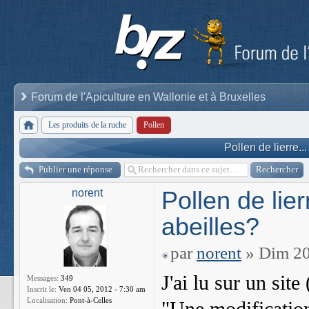
Forum de l'Apiculture en Wallonie et à Bruxelles
Les produits de la ruche
Pollen
Pollen de lierre.
Publier une réponse
Pollen de lie
norent
abeilles?
par
norent
» Dim 20
J'ai lu sur un site
Messages:
349
Inscrit le:
Ven 04 05, 2012 - 7:30 am
Localisation:
Pont-à-Celles