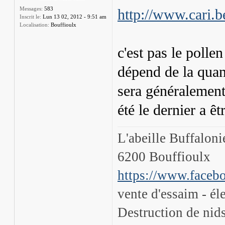
Messages:
583
http://www.cari.b
Inscrit le:
Lun 13 02, 2012 - 9:51 am
Localisation:
Bouffioulx
c'est pas le pollen
dépend de la quant
sera généralement
été le dernier a êt
L'abeille Buffalon
6200 Bouffioulx
https://www.facebo
vente d'essaim - él
Destruction de nids