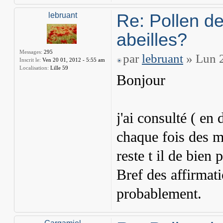
Re: Pollen de
lebruant
abeilles?
Messages:
295
par
lebruant
» Lun 2
Inscrit le:
Ven 20 01, 2012 - 5:55 am
Localisation:
Lille 59
Bonjour
j'ai consulté ( en 
chaque fois des me
reste t il de bien 
Bref des affirmati
probablement.