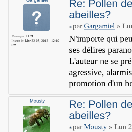
Re: Pollen de
Gargamiel
abeilles?
par
Gargamiel
» Lun
N'importe qui peu
Messages:
1179
Inscrit le:
Mar 22 05, 2012 - 12:19
pm
ses délires parano
L'auteur ne se pr
agressive, alarmis
promotion d'un bo
Re: Pollen de
Mousty
abeilles?
par
Mousty
» Lun 2